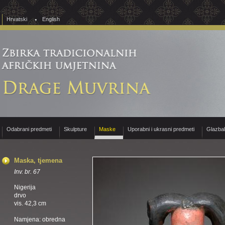
Hrvatski
English
Odabrani predmeti
Skulpture
Maske
Uporabni i ukrasni predmeti
Glazba
Maska, tjemena
Inv. br. 67
Nigerija
drvo
vis. 42,3 cm
Namjena: obredna