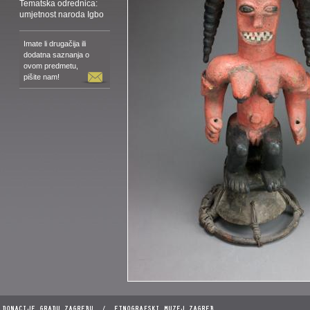
Tematska odrednica:
umjetnost naroda Igbo
Imate li drugačija ili
dodatna saznanja o
ovom predmetu,
pišite nam!