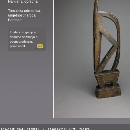
Namjena: obredna
Tematska odrednica:
umjetnost naroda
Bambara
Imate li drugačija ili
dodatna saznanja o
ovom predmetu,
pišite nam!