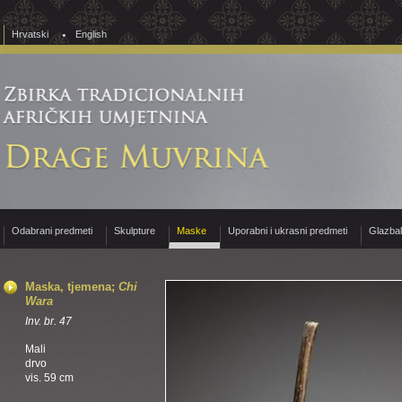
Hrvatski
English
Odabrani predmeti
Skulpture
Maske
Uporabni i ukrasni predmeti
Glazba
Maska, tjemena;
Chi
Wara
Inv. br. 47
Mali
drvo
vis. 59 cm